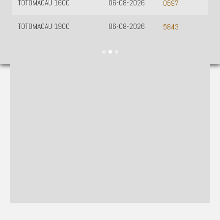
TOTOMACAU 1600
06-08-2026
0597
TOTOMACAU 1900
06-08-2026
5843