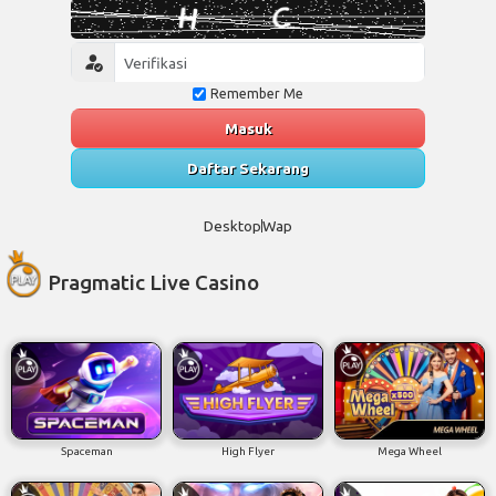
Remember Me
Masuk
Daftar Sekarang
Desktop
Wap
Pragmatic Live Casino
Spaceman
High Flyer
Mega Wheel