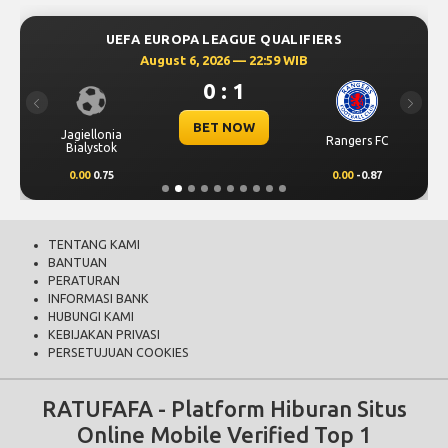
UEFA EUROPA LEAGUE QUALIFIERS
August 6, 2026 — 22:59 WIB
0 : 1
Previous
Next
BET NOW
Jagiellonia
Rangers FC
Bialystok
0.00
0.75
0.00
-0.87
TENTANG KAMI
BANTUAN
PERATURAN
INFORMASI BANK
HUBUNGI KAMI
KEBIJAKAN PRIVASI
PERSETUJUAN COOKIES
RATUFAFA - Platform Hiburan Situs
Online Mobile Verified Top 1