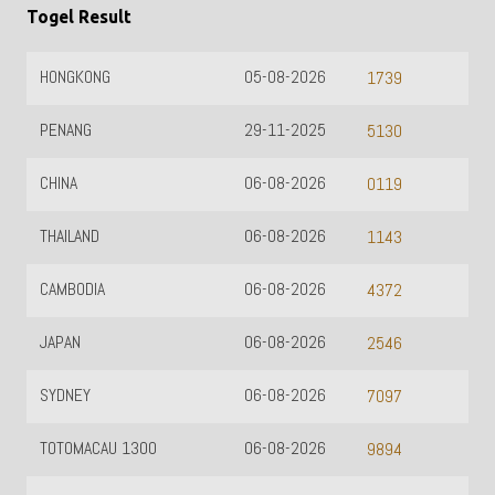
Togel Result
HONGKONG
05-08-2026
1739
PENANG
29-11-2025
5130
CHINA
06-08-2026
0119
THAILAND
06-08-2026
1143
CAMBODIA
06-08-2026
4372
JAPAN
06-08-2026
2546
SYDNEY
06-08-2026
7097
TOTOMACAU 1300
06-08-2026
9894