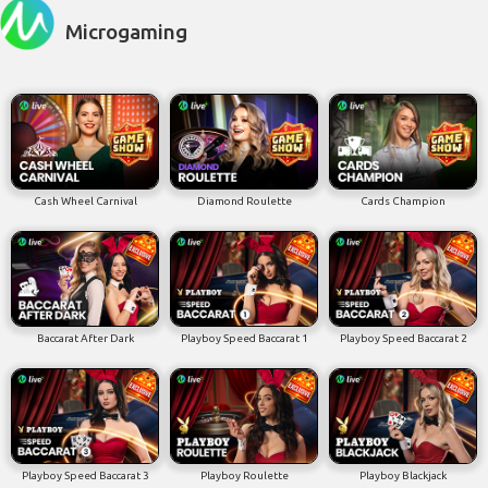
Microgaming
Cash Wheel Carnival
Diamond Roulette
Cards Champion
Baccarat After Dark
Playboy Speed Baccarat 1
Playboy Speed Baccarat 2
Playboy Speed Baccarat 3
Playboy Roulette
Playboy Blackjack