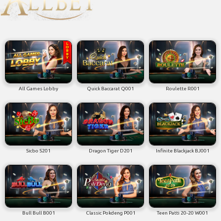
All Games Lobby
Quick Baccarat Q001
Roulette R001
Sicbo S201
Dragon Tiger D201
Infinite Blackjack BJ001
Bull Bull B001
Classic Pokdeng P001
Teen Patti 20-20 W001