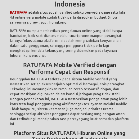
Indonesia
RATUFAFA
adalah situs sudah verified selaku penyedia game ratu fafa
4d online versi mobile sudah tidak perlu diragukan budget 5 rIbu
servernya sidney , sgp , hongkong.
RATUFAFA mampu memberikan pengalaman online yang stabil tanpa
hambatan, baik saat diakses melalui smartphone maupun perangkat
lainnya fokus utama platform ini adalah menghadirkan kenyamanan
dalam satu genggaman, sehingga pengguna tidak perlu lagi
menghadapi kendala teknis yang sering ditemukan pada layanan
hiburan konvensional
RATUFAFA Mobile Verified dengan
Performa Cepat dan Responsif
Keunggulan RATUFAFA terletak pada sistem Mobile Verified yang
memastikan setiap akses berjalan optimal di berbagai jenis perangkat.
Teknologi ini memungkinkan tampilan tetap responsif, ringan, dan
cepat meskipun digunakan dalam kondisi jaringan yang tidak stabil.
Dengan pendekatan ini, RATUFAFA memberikan pengalaman yang lebih
konsisten bagi pengguna yang aktif mengakses layanan melalui mobile.
Tidak hanya itu, sistem keamanan juga menjadi prioritas utama
sehingga setiap aktivitas pengguna dapat berlangsung dengan aman
dan terlindungi, menciptakan rasa percaya yang kuat terhadap platform
ini.
Platform Situs RATUFAFA Hiburan Online yang