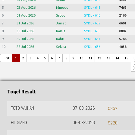
5
02 Aug 2026
Minggu
SYDL - 641
7462
6
01 Aug 2026
Sabtu
SYDL - 640
2166
7
31 Jul 2026
Jumat
SYDL - 639
6601
8
30 Jul 2026
Kamis
SYDL - 638
0887
9
29 Jul 2026
Rabu
SYDL - 637
5746
10
28 Jul 2026
Selasa
SYDL - 636
1038
First
1
2
3
4
5
6
7
8
9
10
11
12
13
14
15
(
)
Togel Result
TOTO WUHAN
07-08-2026
5357
HK SIANG
06-08-2026
9220