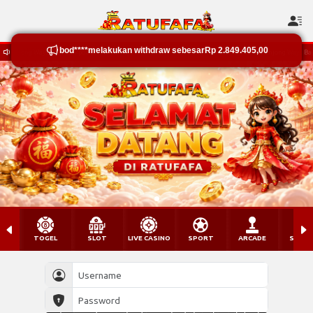
bod****
melakukan withdraw sebesar
Rp 2.849.405,00
g Ways Bagi Jackpot Wd Jutaan
RATUFAFA - IMLEK Hari Ini Mahjong Ways Bagi Jackpo
TOGEL
SLOT
LIVE CASINO
SPORT
ARCADE
SABU