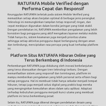
RATUFAFA Mobile Verified dengan
Performa Cepat dan Responsif
Keunggulan RATUFAFA terletak pada sistem Mobile Verified yang
memastikan setiap akses berjalan optimal di berbagai jenis perangkat.
Teknologi ini memungkinkan tampilan tetap responsif, ringan, dan
cepat meskipun digunakan dalam kondisi jaringan yang tidak stabil.
Dengan pendekatan ini, RATUFAFA memberikan pengalaman yang lebih
konsisten bagi pengguna yang aktif mengakses layanan melalui mobile.
Tidak hanya itu, sistem keamanan juga menjadi prioritas utama
sehingga setiap aktivitas pengguna dapat berlangsung dengan aman
dan terlindungi, menciptakan rasa percaya yang kuat terhadap platform
ini.
Platform Situs RATUFAFA Hiburan Online yang
Terus Berkembang di Indonesia
Perkembangan RATUFAFA juga didukung oleh inovasi berkelanjutan
yang terus disesuaikan dengan tren teknologi terbaru. Dengan
memanfaatkan sistem yang responsif dan terintegrasi, platform ini
mampu memberikan pengalaman yang lebih personal serta efisien bagi
setiap pengguna. Hal ini membuat tidak hanya sekadar menjadi tempat
hiburan, tetapi juga menjadi solusi digital yang praktis bagi mereka
yang menginginkan kemudahan akses dalam satu aplikasi. Adaptasi
terhadap kebutuhan pengguna menjadi kunci utama yang membuat
platform ini terus berkembang pesat.
Selain itu, RATUFAFA juga dikenal dengan pendekatan desain yang