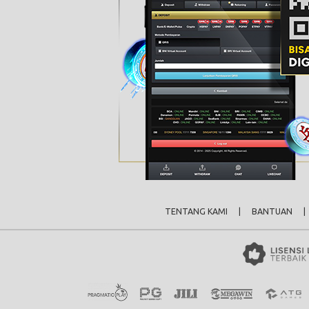
TENTANG KAMI
|
BANTUAN
|