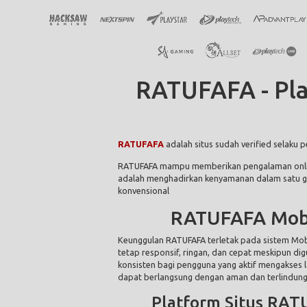
RATUFAFA - Pla
RATUFAFA
adalah situs sudah verified selaku p
RATUFAFA mampu memberikan pengalaman online 
adalah menghadirkan kenyamanan dalam satu ge
konvensional
RATUFAFA Mobil
Keunggulan RATUFAFA terletak pada sistem Mobil
tetap responsif, ringan, dan cepat meskipun di
konsisten bagi pengguna yang aktif mengakses l
dapat berlangsung dengan aman dan terlindungi