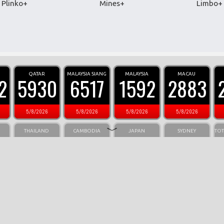
Plinko+
Mines+
Limbo+
QATAR
MALAYSIA SIANG
MALAYSIA
MACAU
2
5930
6517
1592
2883
5/8/2026
5/8/2026
5/8/2026
5/8/2026
THAILAND
CAMBODIA
JAPAN
SYDNEY
TO
1
7398
9379
1581
5224
5/8/2026
5/8/2026
5/8/2026
5/8/2026
TOTOMACAU 2200
TOTOMACAU 2300
TOTOMACAU 0000
0991
1563
2153