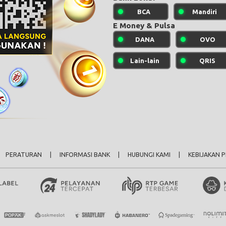
Bank Lokal
BCA
Mandiri
E Money & Pulsa
DANA
OVO
Lain-lain
QRIS
PERATURAN
|
INFORMASI BANK
|
HUBUNGI KAMI
|
KEBIJAKAN P