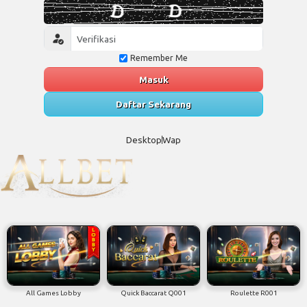
Remember Me
Masuk
Daftar Sekarang
Desktop
Wap
All Games Lobby
Quick Baccarat Q001
Roulette R001