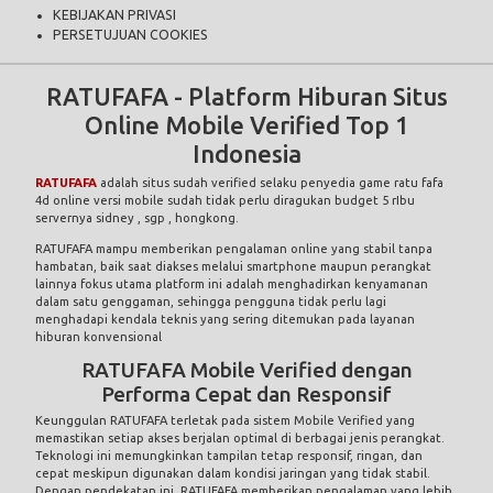
KEBIJAKAN PRIVASI
PERSETUJUAN COOKIES
RATUFAFA - Platform Hiburan Situs
Online Mobile Verified Top 1
Indonesia
RATUFAFA
adalah situs sudah verified selaku penyedia game ratu fafa
4d online versi mobile sudah tidak perlu diragukan budget 5 rIbu
servernya sidney , sgp , hongkong.
RATUFAFA mampu memberikan pengalaman online yang stabil tanpa
hambatan, baik saat diakses melalui smartphone maupun perangkat
lainnya fokus utama platform ini adalah menghadirkan kenyamanan
dalam satu genggaman, sehingga pengguna tidak perlu lagi
menghadapi kendala teknis yang sering ditemukan pada layanan
hiburan konvensional
RATUFAFA Mobile Verified dengan
Performa Cepat dan Responsif
Keunggulan RATUFAFA terletak pada sistem Mobile Verified yang
memastikan setiap akses berjalan optimal di berbagai jenis perangkat.
Teknologi ini memungkinkan tampilan tetap responsif, ringan, dan
cepat meskipun digunakan dalam kondisi jaringan yang tidak stabil.
Dengan pendekatan ini, RATUFAFA memberikan pengalaman yang lebih