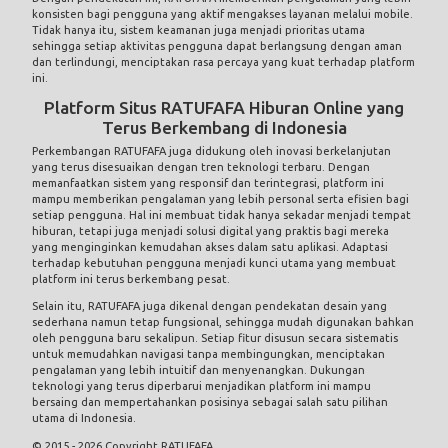
konsisten bagi pengguna yang aktif mengakses layanan melalui mobile.
Tidak hanya itu, sistem keamanan juga menjadi prioritas utama
sehingga setiap aktivitas pengguna dapat berlangsung dengan aman
dan terlindungi, menciptakan rasa percaya yang kuat terhadap platform
ini.
Platform Situs RATUFAFA Hiburan Online yang
Terus Berkembang di Indonesia
Perkembangan RATUFAFA juga didukung oleh inovasi berkelanjutan
yang terus disesuaikan dengan tren teknologi terbaru. Dengan
memanfaatkan sistem yang responsif dan terintegrasi, platform ini
mampu memberikan pengalaman yang lebih personal serta efisien bagi
setiap pengguna. Hal ini membuat tidak hanya sekadar menjadi tempat
hiburan, tetapi juga menjadi solusi digital yang praktis bagi mereka
yang menginginkan kemudahan akses dalam satu aplikasi. Adaptasi
terhadap kebutuhan pengguna menjadi kunci utama yang membuat
platform ini terus berkembang pesat.
Selain itu, RATUFAFA juga dikenal dengan pendekatan desain yang
sederhana namun tetap fungsional, sehingga mudah digunakan bahkan
oleh pengguna baru sekalipun. Setiap fitur disusun secara sistematis
untuk memudahkan navigasi tanpa membingungkan, menciptakan
pengalaman yang lebih intuitif dan menyenangkan. Dukungan
teknologi yang terus diperbarui menjadikan platform ini mampu
bersaing dan mempertahankan posisinya sebagai salah satu pilihan
utama di Indonesia.
© 2015 - 2026 Copyright RATUFAFA.