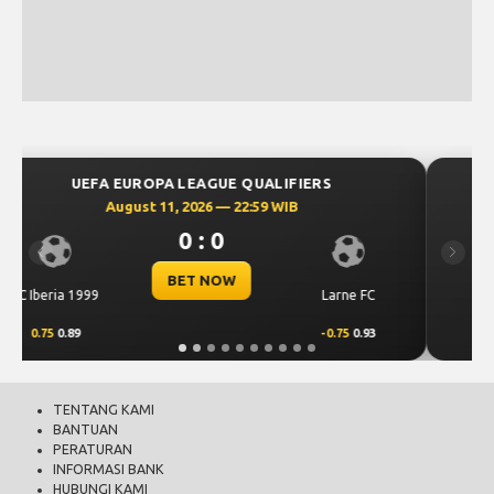
SPAIN LA LIGA
August 16, 2026 — 02:30 WIB
0 : 0
Previous
Next
BET NOW
Sevilla
Rayo Vallecano
0.25
0.95
-0.25
0.95
TENTANG KAMI
BANTUAN
PERATURAN
INFORMASI BANK
HUBUNGI KAMI